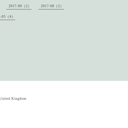
2017-09（2）
2017-08（2）
7-05（4）
United Kingdom