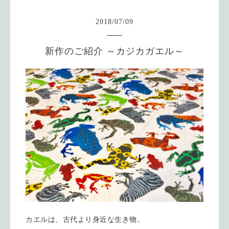
2018
/
07
/
09
新作のご紹介 ～カジカガエル～
カエルは、古代より身近な生き物。