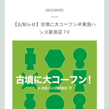
2022
/
09
/
05
【お知らせ】古墳に大コーフン＠東急ハ
ンズ新宿店７F