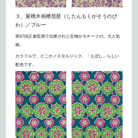
３、紫檀木画槽琵琶（したんもくがそうのび
わ）／ブルー
第67回正倉院展で出陳された宝物がモチーフの、大人気
柄。
カラフルで、どこかノスタルジック。「えぼし」らしい
配色です。