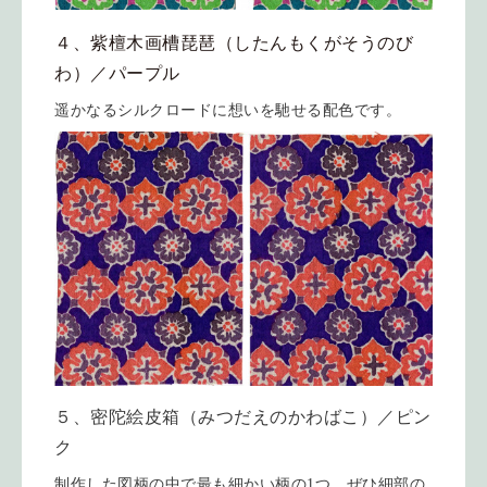
４、紫檀木画槽琵琶（したんもくがそうのび
わ）／パープル
遥かなるシルクロードに想いを馳せる配色です。
５、密陀絵皮箱（みつだえのかわばこ）／ピン
ク
制作した図柄の中で最も細かい柄の1つ。ぜひ細部の