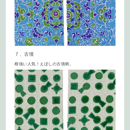
７、古墳
根強い人気！えぼしの古墳柄。